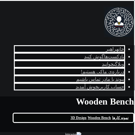
خانه
راهبر
پادکست‌ها
گوش کنید
وبلاگ
بخوانید
درباره‌ی ما
کی هستیم!
پیوند با ما
در تماس باشیم
حساب کاربری
خوش آمدید
Wooden Bench
نمونه کارها
Wooden Bench
3D Design