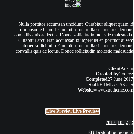
Nulla porttitor accumsan tincidunt. Curabitur aliquet quam id
dui posuere blandit. Curabitur non nulla sit amet nisl tempus
convallis quis ac lectus. Donec sollicitudin molestie malesuada.
Curabitur arcu erat, accumsan id imperdiet et, porttitor at sem
donec sollicitudin. Curabitur non nulla sit amet nisl tempus
convallis quis ac lectus. Donec sollicitudin molestie malesuada.
Client
Austin
Created by
Codevz
Completed
27 June 2017
Skills
HTML / CSS / JS
Website
www.xtratheme.com
Live Preview
Live Preview
ژوئن 10, 2017
3D Design
Photography