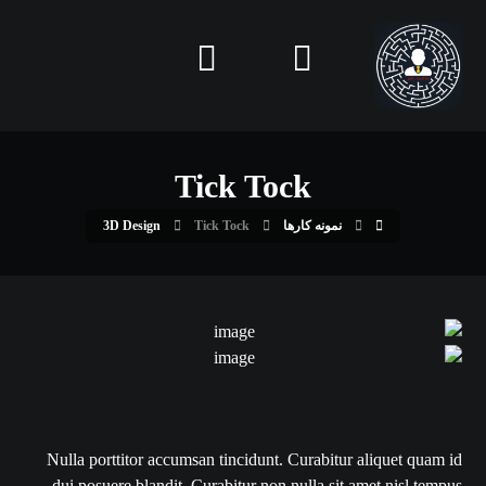
Tick Tock
نمونه کارها
Tick Tock
3D Design
Nulla porttitor accumsan tincidunt. Curabitur aliquet quam id
dui posuere blandit. Curabitur non nulla sit amet nisl tempus