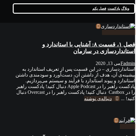
وبلاگ
پادکست
فصل یکم
فصل ۱، قسمت ۸: آشنایی با استاندارد و
استانداردسازی در سازمان
Fadmin
می 13, 2020
استانداردسازی – در این قسمت پس از تعریف استاندارد به
پیشینه‌ی آن، هدف از داشتن آن، دست‌آورد و سودمندی داشتن
استاندارد و پیوند استاندارد با فرآیند و سیستم می‌پردازیم.
پادکست راهبر را در Apple Podcast دنبال کنید! پادکست راهبر
را در Castbox دنبال کنید! پادکست راهبر را در Overcast دنبال
کنید! ...
دنباله‌ی نوشته