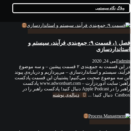
وبلاگ
نگاه سیستمی
فصل ۱، قسمت ۹: جمع‌بندی فرآیند، سیستم و
استانداردسازی
Fadmin
می 24, 2020
در این قسمت به جمع‌بندی ۲ قسمت پیشین – و سه موضوع
فرآیند، سیستم و استانداردسازی – می‌پردازیم و درباره‌ی پیوند
این سه موضوع صحبت می‌کنیم! پشتیبان این قسمت پادکست
راهبر: سایت ادوردزآرت – www.adwordsart.com پادکست
راهبر را در Apple Podcast دنبال کنید! پادکست راهبر را در
Castbox دنبال کنید! ...
دنباله‌ی نوشته