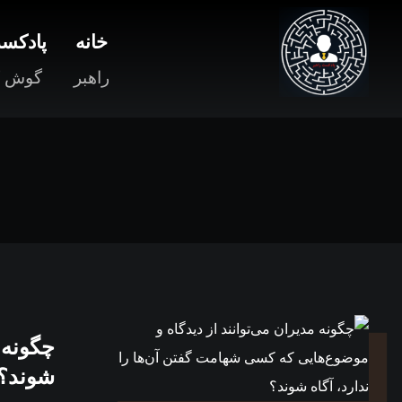
خانه
پادکست
راهبر
گوش ک
چگونه 
شوند؟