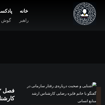
خانه
پادکست
راهبر
گوش ک
کارشنا