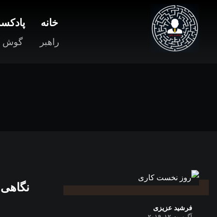
خانه
پادکست
راهبر
گوش ک
نگاهی 
فرشید عزیزی