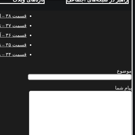
قسمت ۳۸ – اتحاد(یه)!
قسمت ۳۷ – توزیع نرمال و اهمیت صحبت کردن
قسمت ۳۶ – آشنایی با ChatGPT و رقابت موتورهای جستجو
قسمت ۳۵ – Cola Wars و ترور شخصیت
قسمت ۳۴ – معمای قیمت ارزان بلیت ورزشگاه‌ها و پیوندش با فضای مجازی
موضوع
پیام شما