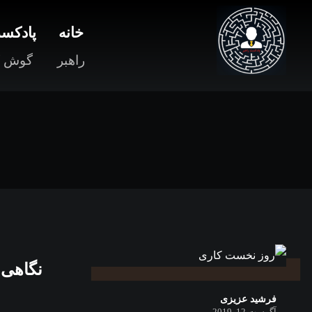
خانه
پادکست
راهبر
گوش ک
نگاهی 
فرشید عزیزی