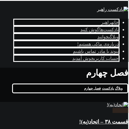
خانه
راهبر
پادکست‌ها
گوش کنید
وبلاگ
بخوانید
درباره‌ی ما
کی هستیم!
پیوند با ما
در تماس باشیم
حساب کاربری
خوش آمدید
فصل چهارم
وبلاگ
پادکست
فصل چهارم
قسمت ۳۸ – اتحاد(یه)!