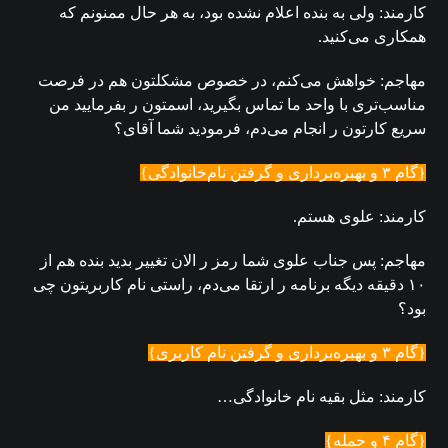
کارمند: ولی به بنده اعلام نشده بود، به هر حال ممنونم که
همکاری می‌کنید.
مهاجم: خواهش می‌کنم، در خصوص مشکلتون هم در فرصت
مناسب‌تری با واحد ما تماس بگیرید، اسمتون ر بفرمایید من
سریع کارتون ر انجام می‌دم، فرمودید شما آقای؟
{گام ۳ و بهبره‌برداری و گرفتن نام‌خانوادگی}
کارمند: علوی هستم.
مهاجم: پس جناب علوی شما رمز ر الان تغییر بدید بنده هم از
۱۰ دقیقه دیگه برنامه ر ارتقا می‌دم، راستی نام کاربریتون چی
بود؟
{گام ۳ و بهبره‌برداری و گرفتن نام کاربری}
کارمند: مثل بقیه نام خانوادگی…
{گام ۴ و حمله}