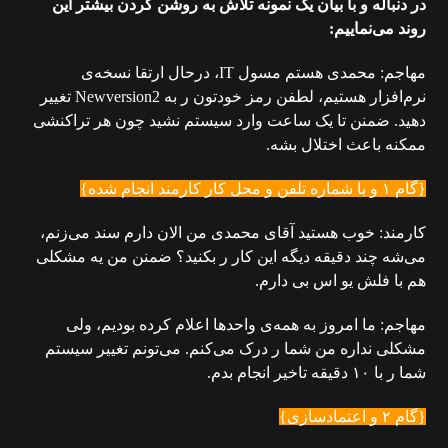
در دنباله و با بیان یک نمونه تلاش به روشن کردن بیشتر این
روند می‌نماییم:
مهاجم: محمدی هستم مسول IT، درحال ارتقا نسخه‌ی
نرم‌افزار هستیم، لطفن رمز خودتون ر به Newversion2 تغییر
دهید. ضمنن تا یک ساعت وارد سیستم نشید چون هر تراکنشی
ممکنه باعث اختلال بشه.
{گام ۱ و با شماره تلفن و محل کار کارمند انجام شده}
کارمند: خوب هستید آقای محمدی من الان دارم سند می‌زنم،
می‌شه چند دقیقه دیگه این کار ر بکنید؟ ضمنن من یه مشکلی
هم با فلش یو اس بی دارم.
مهاجم: ما امروز به همه‌ی واحدها اعلام کرده بودیم، ولی
مشکلی نداره من شما ر درک می‌کنم. می‌تونم تغییر سیستم
شما ر با ۱۰ دقیقه تاخیر انجام بدم.
{گام ۲ و اعتمادسازی}