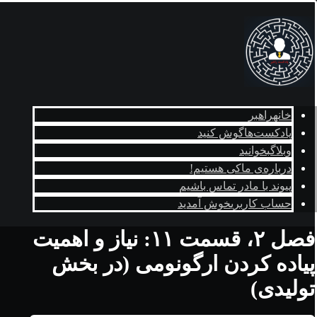
خانه
راهبر
پادکست‌ها
گوش کنید
وبلاگ
بخوانید
درباره‌ی ما
کی هستیم!
پیوند با ما
در تماس باشیم
حساب کاربری
خوش آمدید
فصل ۲، قسمت ۱۱: نياز و اهميت
پياده کردن ارگونومی (در بخش
توليدی)