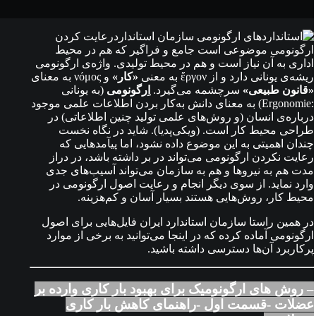
رعایت کردن
ارگونومی موضوعی است جامع و فراگیر که هم در محیط
اداری به آن نیاز است و هم در محیط تولیدی. واژه‌ی ارگونومی
ریشه‌ی یونانی دارد و از ἔργον به معنی
«کار»
و νόμος به معنای
«قانون طبیعی»
سرچشمه می‌گیرد.
اِرگونومی
(به یونانی
:Ergonomie) به معنای دانش به‌کار بردن اطلاعات علمی موجود
درباره‌ی انسان (و روش‌های علمی تولید چنین اطلاعاتی) در
طراحی محیط کار است. (ویکی‌پدیا). شاید در نگاه نخست
چندان اهمیتی به این موضوع داده نشود، اما پیآمدهایی که
رعایت نکردن ارگونومی می‌تواند در بر داشته باشد، در دراز
مدت هم به نیروها و هم به سازمان می‌تواند آسیب‌های جدی
وارد نماید. از سوی دیگر انجام و رعایت اصول ارگونومی در
محیط کار، روش‌هایی هستند بسیار آسان و کم‌هزینه.
در همین راستا سازمان استاندارد ایران فایل‌هایی برای اصول
ارگونومی آماده کرده که در اینجا می‌توانید به برخی از موارد
پرکاربرد آن‌ها دسترسی داشته باشید.
– روش های ارگونومیک برای بهبود بار کاری وارده بر
عضلات -قسمت اول -راهنمای کاهش بار کاری