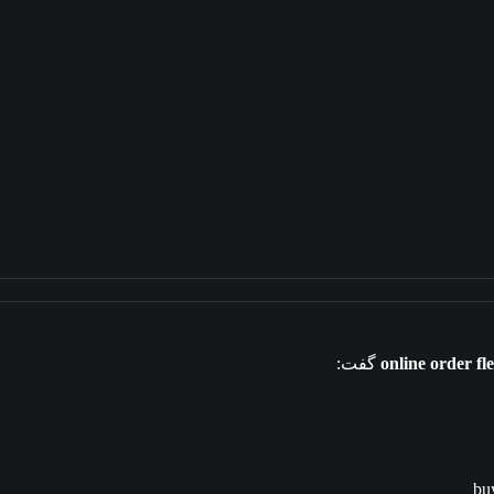
online order fl
گفت:
bu