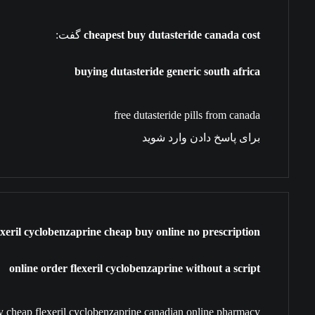
cheapest buy dutasteride canada cost
گفت:
buying dutasteride generic south africa
free dutasteride pills from canada
برای پاسخ دادن وارد شوید
exeril cyclobenzaprine cheap buy online no prescription
online order flexeril cyclobenzaprine without a script
y cheap flexeril cyclobenzaprine canadian online pharmacy