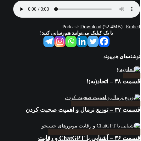
Podcast:
Download
(52.4MB) |
Embed
با یک کیلیک می‌توانید هم‌رسانی کنید!
نوشته‌های هم‌پیوند
قسمت ۳۸ – اتحاد(یه)!
قسمت ۳۷ – توزیع نرمال و اهمیت صحبت کردن
قسمت ۳۶ – آشنایی با ChatGPT و رقابت