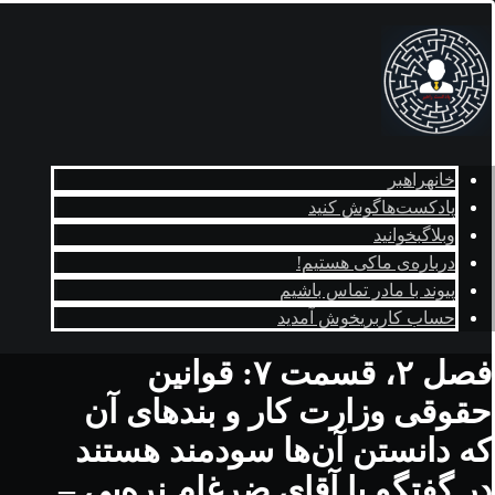
خانه
راهبر
پادکست‌ها
گوش کنید
وبلاگ
بخوانید
درباره‌ی ما
کی هستیم!
پیوند با ما
در تماس باشیم
حساب کاربری
خوش آمدید
فصل ۲، قسمت ۷: قوانین
حقوقی وزارت کار و بندهای آن
که دانستن آن‌ها سودمند هستند
در گفتگو با آقای ضرغام نره‌یی –