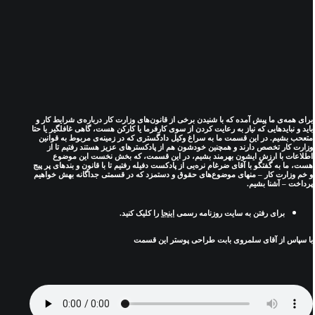
برای همه‌ی ما پیش آمده که با شنیدن برخی از قانون‌های وزارت کار درباره‌ی شرایط کار و
باید و نبایدهایی که نیاز به رعایت کردن از سوی کارفرما یا کارکن هست، گاهی غافلگیر یا حتا
متعحب بشیم. در این قسمت ما به سراغ وکیل دادگستری که در زمینه‌ی مربوط به قوانین
وزارت کار تخصص دارند و همچنین خودشون هم از پادکسترهای عزیز هستند رفتیم تا از
اطلاعات با ارزش ایشون بهرمند بشیم، در این قسمت، که بخش نخست این موضوع
هست، ما به گفتگو با آقای ضرغام نره‌یی از پادکست دفیله رفتیم تا با قانون‌ و بندهای پر پیج
و خم وزارت کار – منهای موضوع‌های حقوق و دستمزد که در قسمتی جداگانه بهش خواهیم
پرداخت – آشنا بشیم.
برای رفتن به سایت روزنامه رسمی
اینجا
را کلیک کنید.
با سپاس از آقای سلمروی بابت طراحی پوستر این قسمت