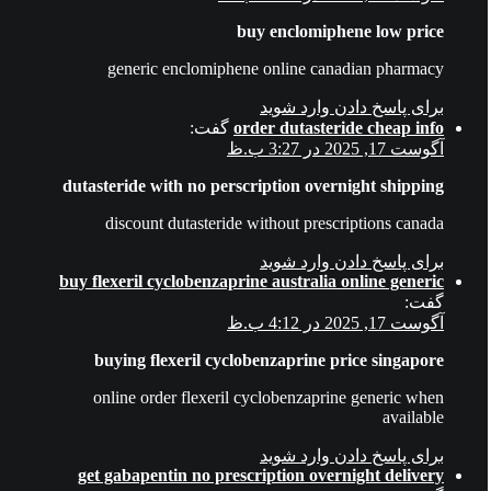
buy enclomiphene low price
generic enclomiphene online canadian pharmacy
برای پاسخ دادن وارد شوید
order dutasteride cheap info
گفت:
آگوست 17, 2025 در 3:27 ب.ظ
dutasteride with no perscription overnight shipping
discount dutasteride without prescriptions canada
برای پاسخ دادن وارد شوید
buy flexeril cyclobenzaprine australia online generic
گفت:
آگوست 17, 2025 در 4:12 ب.ظ
buying flexeril cyclobenzaprine price singapore
online order flexeril cyclobenzaprine generic when
available
برای پاسخ دادن وارد شوید
get gabapentin no prescription overnight delivery