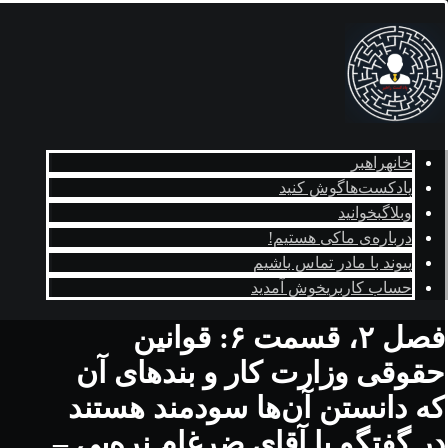
خانه
راهبر
پادکست‌ها
گوش کنید
وبلاگ
بخوانید
درباره‌ی ما
کی هستیم!
پیوند با ما
در تماس باشیم
حساب کاربری
خوش آمدید
فصل ۲، قسمت ۶: قوانین
حقوقی وزارت کار و بندهای آن
که دانستن آن‌ها سودمند هستند
در گفتگو با آقای ضرغام نره‌یی –