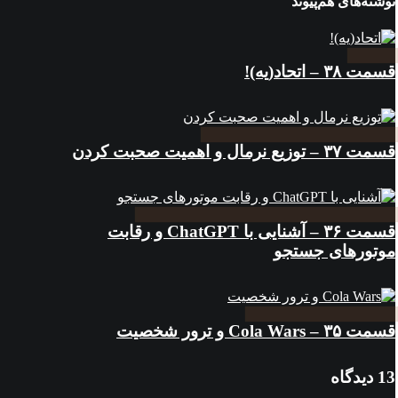
نوشته‌های هم‌پیوند
قسمت ۳۸ – اتحاد(یه)!
قسمت ۳۷ – توزیع نرمال و اهمیت صحبت کردن
قسمت ۳۶ – آشنایی با ChatGPT و رقابت
موتورهای جستجو
قسمت ۳۵ – Cola Wars و ترور شخصیت
13 دیدگاه