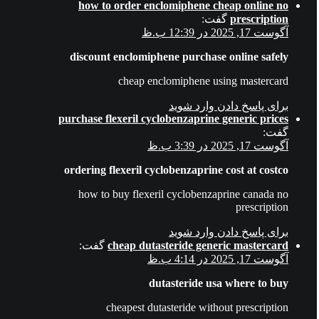
how to order enclomiphene cheap online no
prescription
گفت:
آگوست 17, 2025 در 12:39 ب.ظ
discount enclomiphene purchase online safely
cheap enclomiphene using mastercard
برای پاسخ دادن وارد شوید
purchase flexeril cyclobenzaprine generic prices
گفت:
آگوست 17, 2025 در 3:39 ب.ظ
ordering flexeril cyclobenzaprine cost at costco
how to buy flexeril cyclobenzaprine canada no
prescription
برای پاسخ دادن وارد شوید
cheap dutasteride generic mastercard
گفت:
آگوست 17, 2025 در 4:14 ب.ظ
dutasteride usa where to buy
cheapest dutasteride without prescription