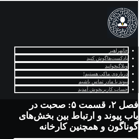
خانه
راهبر
پادکست‌ها
گوش کنید
وبلاگ
بخوانید
درباره‌ی ما
کی هستیم!
پیوند با ما
در تماس باشیم
حساب کاربری
خوش آمدید
فصل ۲، قسمت ۵: صحبت در
باب پيوند و ارتباط بین بخش‌های
گوناگون و همچنین کارخانه