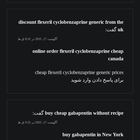
discount flexeril cyclobenzaprine generic from the
uk
گفت:
آگوست 17, 2025 در 8:31 ق.ظ
online order flexeril cyclobenzaprine cheap
canada
cheap flexeril cyclobenzaprine generic prices
برای پاسخ دادن وارد شوید
buy cheap gabapentin without recipe
گفت:
آگوست 17, 2025 در 9:25 ق.ظ
buy gabapentin in New York