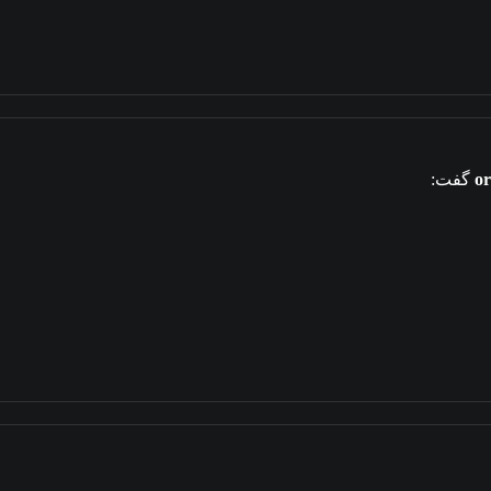
or
گفت: