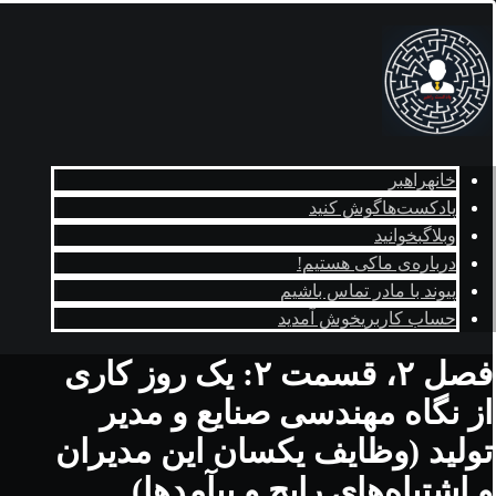
خانه
راهبر
پادکست‌ها
گوش کنید
وبلاگ
بخوانید
درباره‌ی ما
کی هستیم!
پیوند با ما
در تماس باشیم
حساب کاربری
خوش آمدید
فصل ۲، قسمت ۲: یک روز کاری
از نگاه مهندسی صنایع و مدير
توليد (وظایف یکسان این مدیران
و اشتباه‌های رایج و پيآمدها)