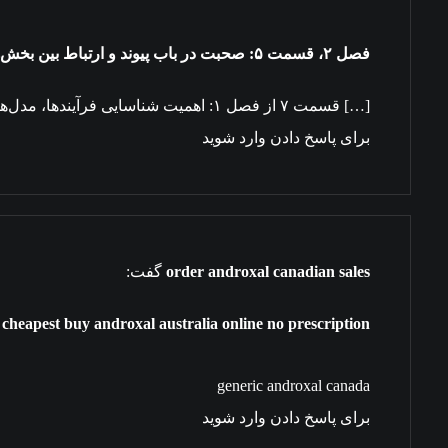
فصل ۲، قسمت ۵: صحبت در باب پيوند و ارتباط بین بخش‌های گوناگون و همچنین کارخانه – پادکست راهبر
[…] قسمت ۷ از فصل ۱: اهمیت شناسایی فرآیندها، مدل‌های شناسایی و چهارچوب‌ها… […]
برای پاسخ دادن وارد شوید
order androxal canadian sales
گفت:
cheapest buy androxal australia online no prescription
generic androxal canada
برای پاسخ دادن وارد شوید