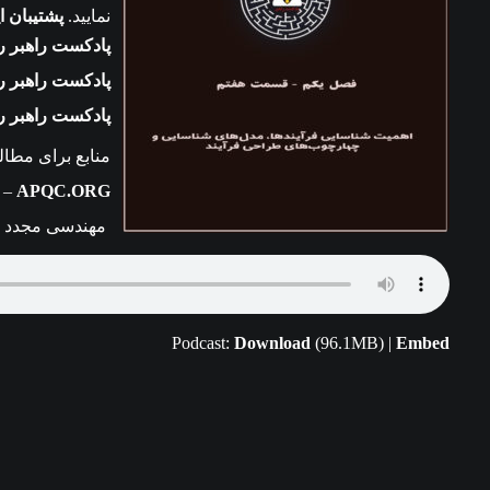
نمایید.
پشتیبان 
پادکست راهبر را در Apple Podcast د
پادکست راهبر را در Castbox دنب
پادکست راهبر را در Overcast دنب
y –
APQC.ORG
مهندسی مجدد فر
Podcast:
Download
(96.1MB) |
Embed