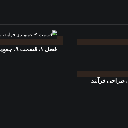
فصل ۱، قسمت ۹: جمع‌بندی فرآیند، سیستم و استانداردسازی
 طراحی فرآیند