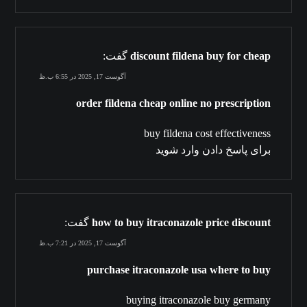
discount fildena buy for cheap
گفت:
آگوست 17, 2025 در 6:55 ب.ظ
order fildena cheap online no prescription
buy fildena cost effectiveness
برای پاسخ دادن وارد شوید
how to buy itraconazole price discount
گفت:
آگوست 17, 2025 در 7:21 ب.ظ
purchase itraconazole usa where to buy
buying itraconazole buy germany