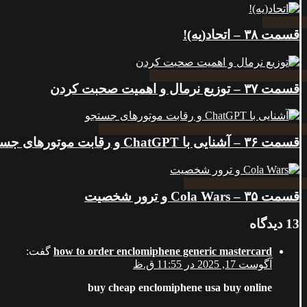
قسمت ۳۸ – اتحاد(یه)!
قسمت ۳۷ – توزیع نرمال و اهمیت صحبت کردن
قسمت ۳۶ – آشنایی با ChatGPT و رقابت موتورهای جستجو
قسمت ۳۵ – Cola Wars و ترور شخصیت
13 دیدگاه
how to order enclomiphene generic mastercard
گفت:
آگوست 17, 2025 در 11:55 ق.ظ
buy cheap enclomiphene usa buy online