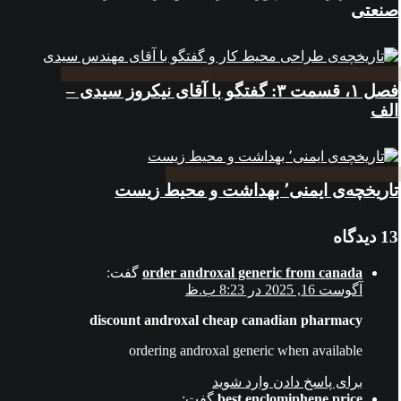
صنعتی
فصل ۱، قسمت ۳: گفتگو با آقای نیکروز سیدی –
الف
تاریخچه‌ی ایمنی٬ بهداشت و محیط زیست
13 دیدگاه
order androxal generic from canada
گفت:
آگوست 16, 2025 در 8:23 ب.ظ
discount androxal cheap canadian pharmacy
ordering androxal generic when available
برای پاسخ دادن وارد شوید
best enclomiphene price
گفت: