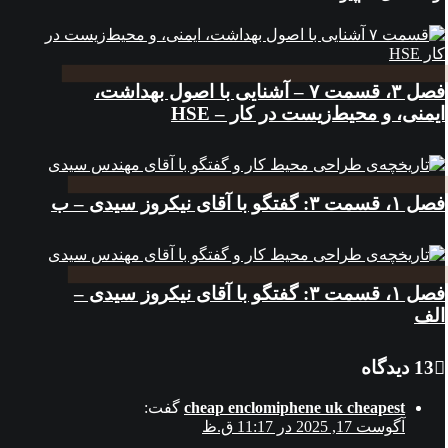
فصل ۳، قسمت ۷ – آشنایی با اصول بهداشت،
ایمنی، و محیط‌زیست در کار – HSE
فصل ۱، قسمت ۳: گفتگو با آقای نیکروز سیدی – ب
فصل ۱، قسمت ۳: گفتگو با آقای نیکروز سیدی –
الف
13 دیدگاه
cheap enclomiphene uk cheapest
گفت:
آگوست 17, 2025 در 11:17 ق.ظ