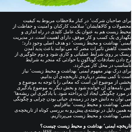
برای صاحبان شرکت٬ در کنار ملاحظات مربوط به کیفیت
محصولات و کالاهایشان٬ سلامت کارکنان و امنیت و حفاظت از
محیط زیست هم به عنوان یک عامل کلیدی در راه اندازی و
نگهداری یک کسب و کار موفق، دارای اهمیت است. در مدیریت
ایمنی٬ بهداشت و محیط زیست٬ دو هدف اصلی وجود دارد؛
نخست کاهش تاثیرات مضر که می توانند باعث پدید آمدن
ریسک بر روی شرایط عملیاتی و کاری شود و دوم جلوگیری از
رخ دادن تصادفات گوناگون یا حوادثی که منجر به شرایط
نامناسب در محل کار می‌گردد.
برای درک بهتر مفهوم ایمنی٬ بهداشت و محیط زیست٬ نیاز
است تا کمی بیشتر درباره‌ی تاریخچه‌ی آن بدانیم.
بخشی از موضوع این است که معانی را با توجه به موضوع و
آیین نامه‌های آن خوانده شود و بخش دیگر به موضوع یادگیری
در مورد چگونگی ایجاد آن پرداخته شود. با یادگیری این ریشه‌ها٬
می توان به دانش خود در زمینه‌ی حیاتی بودن چرایی و چگونگی
ایمنی٬ بهداشت و محیط زیست٬ بیافزاییم.
به همین دلیل در نوشته‌ی پیش‌رو به بررسی کوتاه از تاریخچه‌ی
ایمنی٬ بهداشت و محیط زیست می‌پردازیم.
تاریخچه ایمنی٬ بهداشت و محیط زیست چیست؟
ایمنی٬ بهداشت و محیط زیست یا مدیریت HSE به صورت