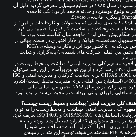
رسمی در سال ۱۹۸۵ در صنایع شیمیایی معرفی گردید. دلیل آن
نیز به وقوع پیوستن دو حادثه فاجعه بار بود؛ یکی فاجعه‌ی
Bhopal و دیگری فاجعه‌ی Seveso.
با آن‌که ۸ جنبه‌ی اساسی که محصولات و کارخانجات را امن٬ از
محیط زیست محافظت و سلامت کارکنان را تضمین می کرد٬
در هنگام پیش آمدن این ۲ فاجعه بنیان گذاشته شده بود، اما
«مسوول محافظت» تنها یک راه‌کار اختیاری در سطح جهانی در
بین نزدیک به ۵۰ کشور بود؛ این راه‌کار به وسیله‌ی ICCA
(انجمن بین المللی شرکت های شیمیایی) پایه‌گزاری و هدایت
می شد.
بالاخره مفاهیم کلی مدیریت ایمنی٬ بهداشت و محیط زیست در
سال ۱۹۹۰ رشد کرد و از بین قوانین برآمده از این رشد می‌توان
به OHSAS 18001 برای سلامت کارکنان و مدیریت ایمنی و ISO
14001 (استاندارد بین المللی برای مدیریت محیط زیست) اشاره
کرد. پس از آن نیز در سال ۱۹۹۸ انجمن بین المللی مالی
راهنماهایی را برای ایمنی٬ بهداشت و محیط زیست را پدید آورد.
هدف کلی مدیریت ایمنی٬ بهداشت و محیط زیست چیست؟
مفهوم کلی مدیریت ایمنی٬ بهداشت و محیط زیست را می‌توان
بر پایه‌ی استانداردهای OHSAS18001 و ISO 14001 تعریف کرد.
آن‌ها بر مبنای متدولوژی که ادوارد دمینیگ پدید آورده و با نام
«برنامه ریزی – اجرا – کنترل – اقدام» شناخته می شود یا
چرخه PDCA شناخته می‌شوند. توضیح این متد در زمینه‌ی