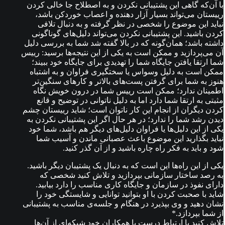
با آن‌که گاهی این پشتیبانی نکردن و به اصطلاح جا خالی کردن
رییستان می‌تواند بسیار آزار دهنده و اعصاب خوردکن باشد،
نباید این موضوع را شخصی در نظر گرفته و به دنبال تلافی
کردن باشید. این پشتیبانی نکردن می‌تواند دلیل‌های گوناگونی
داشته باشد؛ همان‌گونه که در بالا گفته شد شما به بررسی دلیل
آن می‌پردازید و ممکن است به یکی از این نتیجه‌ها برسید: رییس
شما ارتقا یافتن جایگاه شما را تهدیدی برای جایگاه خود ببیند؛
ممکن است به دلیل وسواس یا سختگیری فراوان و به اشتباه
هنوز به شما برای گرفتن پست‌های بالاتر و کارهای سنگین‌تر
اطمینان ندارد؛ ممکن است رییس شما در درون خویش نگاه
مثبتی به ارتقا شما دارد اما به دلیل ناتوانی در توضیح و قانع
کردن دیگران از انجام این کار ناتوان است؛ شاید رییستان چشم
دیدن رشد شما را ندارد؛ در هر حال اگر این پشتیبانی نکردن به
یکی از این دلیل‌ها یا فراوان دلیل‌های دیگر هم باشد، شما خود
نباید بگذارید این موضوع باعث عصبانی ماندن و آسیب شما
شود و باید به فکر راه چاره باشید و از آن گذر کنید.
یکی از این راه‌ها این است که به دنبال یک پشتیبان دیگر باشید.
به رصد ساختار سازمانی بپردازید و تلاش کنید شخصی که
دارای نفوذ در سازمان و جایگاه کاری مناسب را دارد بیابید.
شاید با صحبت کردن با او بتوانید توانایی و شایستگی خود را
نشان دهید و وی بپذیرد در هنگام و جلسه‌ی مناسب به پشتیبانی
از شما بپردازد.*
تلاش کنید با ارتباط درست با همکاران خود شبکه‌ای از آن‌ها