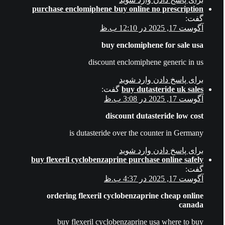
purchase enclomiphene buy online no prescription
گفت:
آگوست 17, 2025 در 12:10 ب.ظ
buy enclomiphene for sale usa
discount enclomiphene generic in us
برای پاسخ دادن وارد شوید
buy dutasteride uk sales
گفت:
آگوست 17, 2025 در 3:08 ب.ظ
discount dutasteride low cost
is dutasteride over the counter in Germany
برای پاسخ دادن وارد شوید
buy flexeril cyclobenzaprine purchase online safely
گفت:
آگوست 17, 2025 در 4:37 ب.ظ
ordering flexeril cyclobenzaprine cheap online
canada
buy flexeril cyclobenzaprine usa where to buy