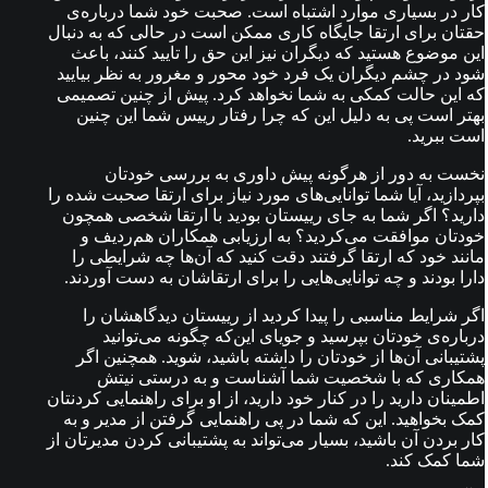
کار در بسیاری موارد اشتباه است. صحبت خود شما درباره‌ی
حقتان برای ارتقا جایگاه کاری ممکن است در حالی که به دنبال
این موضوع هستید که دیگران نیز این حق را تایید کنند، باعث
شود در چشم دیگران یک فرد خود محور و مغرور به نظر بیایید
که این حالت کمکی به شما نخواهد کرد. پیش از چنین تصمیمی
بهتر است پی به دلیل این که چرا رفتار رییس شما این چنین
است ببرید.
نخست به دور از هرگونه پیش داوری به بررسی خودتان
بپردازید، آیا شما توانایی‌های مورد نیاز برای ارتقا صحبت شده را
دارید؟ اگر شما به جای رییستان بودید با ارتقا شخصی همچون
خودتان موافقت می‌کردید؟ به ارزیابی همکاران هم‌ردیف و
مانند خود که ارتقا گرفتند دقت کنید که آن‌ها چه شرایطی را
دارا بودند و چه توانایی‌هایی را برای ارتقاشان به دست آوردند.
اگر شرایط مناسبی را پیدا کردید از رییستان دیدگاهشان را
درباره‌ی خودتان بپرسید و جویای این‌که چگونه می‌توانید
پشتیبانی آن‌ها از خودتان را داشته باشید، شوید. همچنین اگر
همکاری که با شخصیت شما آشناست و به درستی نیتش
اطمینان دارید را در کنار خود دارید، از او برای راهنمایی کردنتان
کمک بخواهید. این که شما در پی راهنمایی گرفتن از مدیر و به
کار بردن آن باشید، بسیار می‌تواند به پشتیبانی کردن مدیرتان از
شما کمک کند.