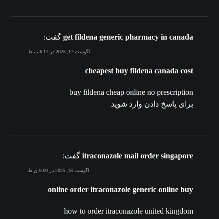
get fildena generic pharmacy in canada
گفت:
آگوست 17, 2025 در 6:17 ب.ظ
cheapest buy fildena canada cost
buy fildena cheap online no prescription
برای پاسخ دادن وارد شوید
itraconazole mail order singapore
گفت:
آگوست 18, 2025 در 6:00 ق.ظ
online order itraconazole generic online buy
how to order itraconazole united kingdom